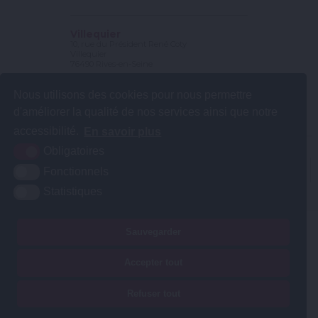
Villequier
10, rue du Président René Coty
Villequier
76490 Rives-en-Seine
Tél. : 02 35 56 78 25
Nous utilisons des cookies pour nous permettre
Fax : 02 35 56 56 56
d'améliorer la qualité de nos services ainsi que notre
Contact et horaires
accessibilité.
En savoir plus
Obligatoires
Plan du site
Mentions légales
Accessibilité
Krea3
Fonctionnels
Statistiques
Sauvegarder
Accepter tout
Refuser tout