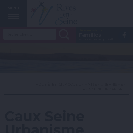
MENU
Rechercher :
Rives-en-Seine
Vo
Familles
se connecter au portail
la
p
F
VOUS ÊTES ICI :
ACCUEIL
»
MAIRIE
»
URBANISME
»
CAUX SEINE URBANISME
Caux Seine
Urbanisme