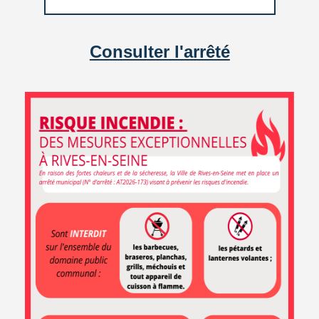
d’aménagement paysager, d’eau et de ruissellement, de
risque industriel, etc.
Consulter l'arrêté
Caux Seine Urbanisme est administré par un comité
syndical composé de 42 délégués titulaires.
Cliquez
pour plus d’informations.
EN 1 CLIC
Démarches
Marchés
Carte
en ligne
publics
interactive