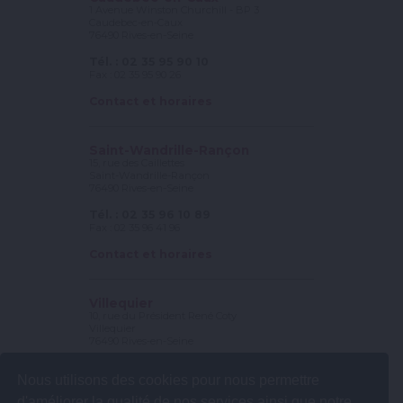
1 Avenue Winston Churchill - BP 3
Caudebec-en-Caux
76490 Rives-en-Seine
Tél. : 02 35 95 90 10
Fax : 02 35 95 90 26
Contact et horaires
Saint-Wandrille-Rançon
15, rue des Caillettes
Saint-Wandrille-Rançon
76490 Rives-en-Seine
Tél. : 02 35 96 10 89
Fax : 02 35 96 41 96
Contact et horaires
Villequier
10, rue du Président René Coty
Villequier
76490 Rives-en-Seine
Tél. : 02 35 56 78 25
Nous utilisons des cookies pour nous permettre
Fax : 02 35 56 56 56
d'améliorer la qualité de nos services ainsi que notre