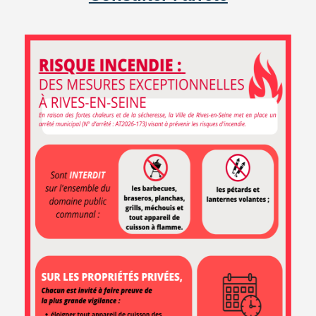
ARTICLE PUBLIÉ LE MERCREDI 11 MARS 2026
EN 1 CLIC
Démarches
Marchés
Carte
en ligne
publics
interactive
Le marché
Agenda
du samedi
NEWSLETTER