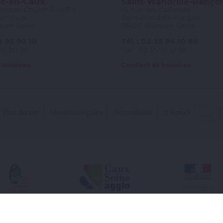
c-en-Caux
Saint-Wandrille-Ranço
nston Churchill - BP 3
15, rue des Caillettes
en-Caux
Saint-Wandrille-Rançon
s-en-Seine
76490 Rives-en-Seine
35 95 90 10
Tél. : 02 35 96 10 89
 95 90 26
Fax : 02 35 96 41 96
 horaires
Contact et horaires
Plan du site
Mentions légales
Accessibilité
Krea3