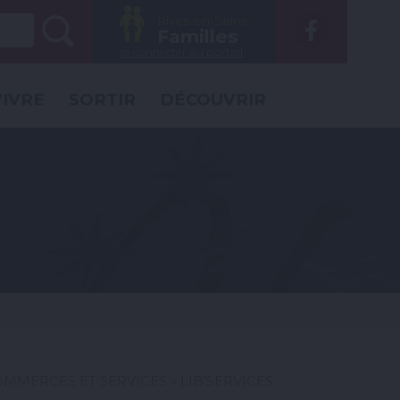
Rechercher :
Rives-en-Seine
Voir
Familles
la
se connecter au portail
page
VIVRE
SORTIR
DÉCOUVRIR
Faceb
OMMERCES ET SERVICES
» LIB'SERVICES