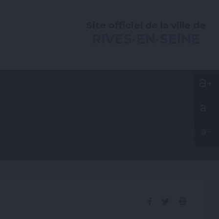
Site officiel de la ville de
RIVES-EN-SEINE
ook
Partager
Partager
Imprime
sur
sur
la
Facebook
Twitter
page