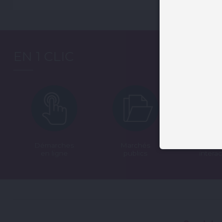
EN 1 CLIC
Démarches
Marchés
Car
en ligne
publics
interac