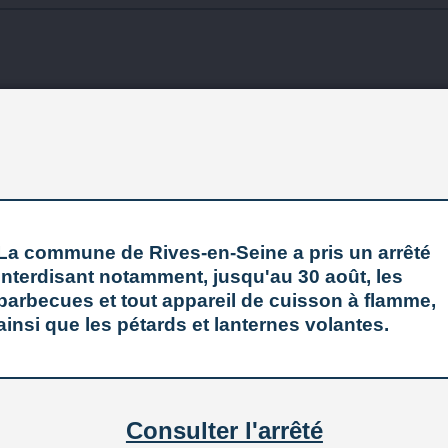
 voitures
Stations Services
ation service
La commune de Rives-en-Seine a pris un arrêté
interdisant notamment, jusqu'au 30 août, les
barbecues et tout appareil de cuisson à flamme,
76490
Rives-en-Seine
ainsi que les pétards et lanternes volantes.
+
−
Consulter l'arrêté