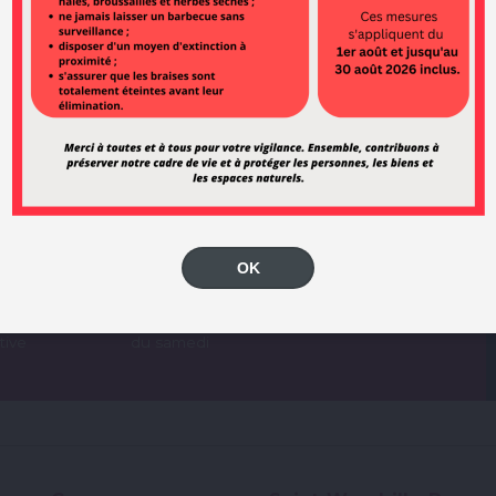
OK
te
Le marché
Agenda
tive
du samedi