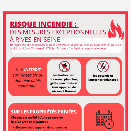
| © Openstreetmap France | ©
contributors
Leaflet
OpenStreetMap
Itinéraire