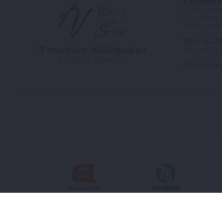
Caudebe
1 Avenue Wi
Caudebec-
76490 Rive
Tél. : 02 
3 mairies déléguées
Fax : 02 35
à votre service
Contact et