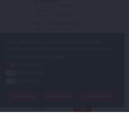
n
Villequier
10, rue du Président René Coty
Villequier
76490 Rives-en-Seine
Tél. : 02 35 56 78 25
Fax : 02 35 56 56 56
Contact et horaires
Nous utilisons des cookies pour nous permettre
d'améliorer la qualité de nos services ainsi que notre
accessibilité.
En savoir plus
Obligatoires
Fonctionnels
Statistiques
Sauvegarder
Accepter tout
Refuser tout