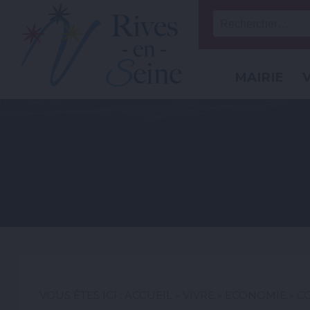
MAIRIE
VOUS ÊTES ICI :
ACCUEIL
»
VIVRE
»
ECONOMIE
»
C