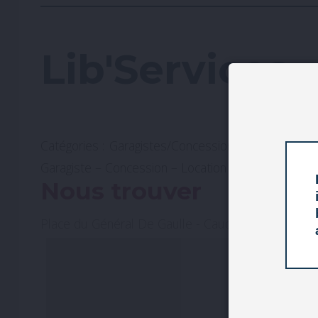
Lib'Services
Catégories :
Garagistes/Concessions
Location de
Garagiste – Concession – Location de voitures – St
Nous trouver
Place du Général De Gaulle - Caudebec-en-Caux