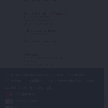
Contact et horaires
Saint-Wandrille-Rançon
15, rue des Caillettes
Saint-Wandrille-Rançon
76490 Rives-en-Seine
Tél. : 02 35 96 10 89
Fax : 02 35 96 41 96
Contact et horaires
Villequier
10, rue du Président René Coty
Villequier
76490 Rives-en-Seine
Tél. : 02 35 56 78 25
Nous utilisons des cookies pour nous permettre
Fax : 02 35 56 56 56
d'améliorer la qualité de nos services ainsi que notre
Contact et horaires
accessibilité.
En savoir plus
Obligatoires
Plan du site
Mentions légales
Accessibilité
Krea3
Fonctionnels
Statistiques