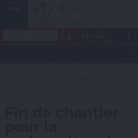
MENU
Rechercher :
Rives-en-Seine
Vo
Familles
se connecter au portail
la
p
F
VOUS ÊTES ICI :
ACCUEIL
»
VIVRE
»
ACTUALITÉS
» FIN
DE CHANTIER POUR LA RESTAURATION DE L’ÉGLISE
DE RANÇON
Fin de chantier
pour la