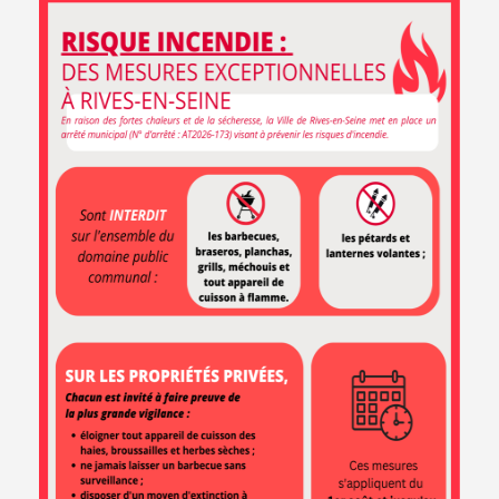
La section photo de l’Association Loisir et Culture, dont est
d’ailleurs membre Alain Cornut Gentille, président de
« Rançon, Patrimoine Vivant », organisera une exposition pour
les prochaines Journées du Patrimoine qui seront l’occasion
de fêter le bicentenaire du rattachement de Rançon à Saint
Wandrille.
ARTICLE PUBLIÉ LE JEUDI 3 JUILLET 2025
EN 1 CLIC