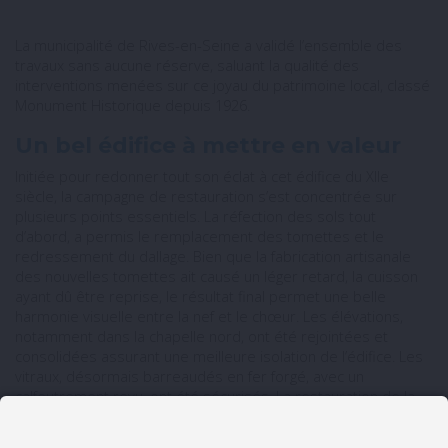
La municipalité de Rives-en-Seine a validé l’ensemble des
travaux sans aucune réserve, saluant la qualité des
interventions menées sur ce joyau du patrimoine local, classé
Monument Historique depuis 1926.
Un bel édifice à mettre en valeur
Initiée pour redonner tout son éclat à cet édifice du XIIe
siècle, la campagne de restauration s’est concentrée sur
plusieurs points essentiels. La réfection des sols tout
d’abord, a permis le remplacement des tomettes et le
redressement du dallage. Bien que la fabrication artisanale
des nouvelles tomettes ait causé un léger retard, la cuisson
ayant dû être reprise, le résultat final permet une belle
harmonie visuelle entre la nef et le chœur. Les élévations,
notamment dans la chapelle nord, ont été rejointées et
consolidées assurant une meilleure isolation de l’édifice. Les
vitraux, désormais barreaudés en fer forgé, avec un
calfeutrement revu, ont été sécurisés. La restauration de la
cuve baptismale du XIIe siècle et des autels de la nef met en
valeur ces éléments remarquables du mobilier liturgique.