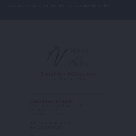
Abonnez-vous pour ne rien rater de l’actualité de la ville !
3 mairies déléguées
à votre service
Caudebec-en-Caux
1 Avenue Winston Churchill - BP 3
Caudebec-en-Caux
76490 Rives-en-Seine
Tél. : 02 35 95 90 10
Fax : 02 35 95 90 26