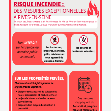
Démarches
Marchés
Carte
en ligne
publics
interactive
Le marché
Agenda
du samedi
NEWSLETTER
Abonnez-vous pour ne rien rater de l’actualité de la ville !