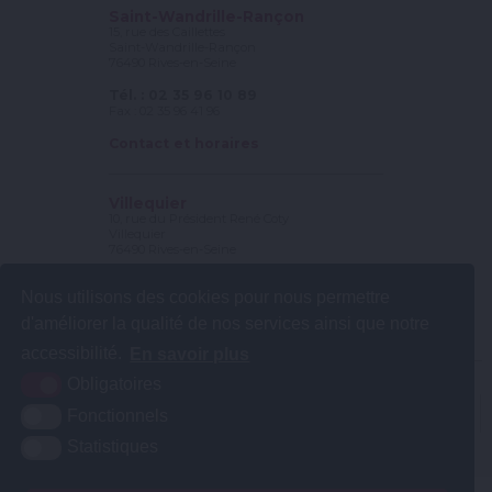
Saint-Wandrille-Rançon
15, rue des Caillettes
Saint-Wandrille-Rançon
76490 Rives-en-Seine
Tél. : 02 35 96 10 89
Fax : 02 35 96 41 96
Contact et horaires
Villequier
10, rue du Président René Coty
Villequier
76490 Rives-en-Seine
Tél. : 02 35 56 78 25
Nous utilisons des cookies pour nous permettre
Fax : 02 35 56 56 56
d'améliorer la qualité de nos services ainsi que notre
Contact et horaires
accessibilité.
En savoir plus
Obligatoires
Plan du site
Mentions légales
Accessibilité
Krea3
Fonctionnels
Statistiques