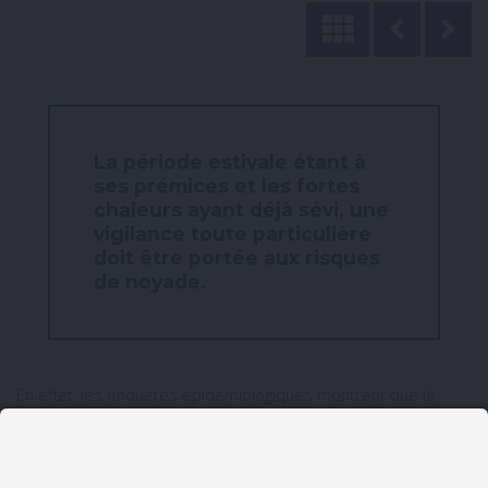
La période estivale étant à
ses prémices et les fortes
chaleurs ayant déjà sévi, une
vigilance toute particulière
doit être portée aux risques
de noyade.
En effet, les enquêtes épidémiologiques montrent que le
nombre quotidien de noyades accidentelles (suivies ou non
d’un décès) augmente sensiblement pendant les périodes de
fortes chaleurs.