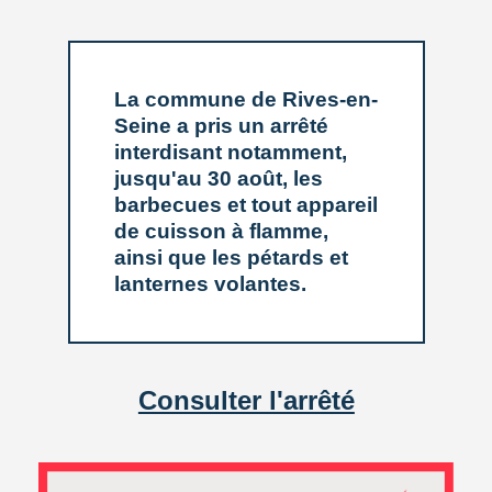
Consultez les visuels ci-après et RDV sur le site du
Ministère des Sports pour en savoir plus sur les risques
de noyades et les prévenir.
La commune de Rives-en-
Seine a pris un arrêté
interdisant notamment,
jusqu'au 30 août, les
barbecues et tout appareil
de cuisson à flamme,
ainsi que les pétards et
lanternes volantes.
ARTICLE PUBLIÉ LE VENDREDI 3 JUILLET 2026
Consulter l'arrêté
EN 1 CLIC