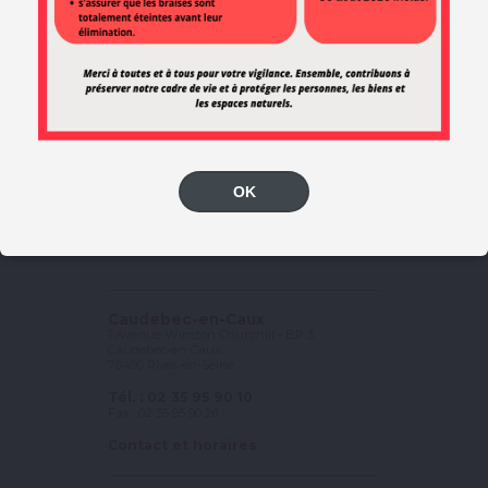
OK
3 mairies déléguées
à votre service
Caudebec-en-Caux
1 Avenue Winston Churchill - BP 3
Caudebec-en-Caux
76490 Rives-en-Seine
Tél. : 02 35 95 90 10
Fax : 02 35 95 90 26
Contact et horaires