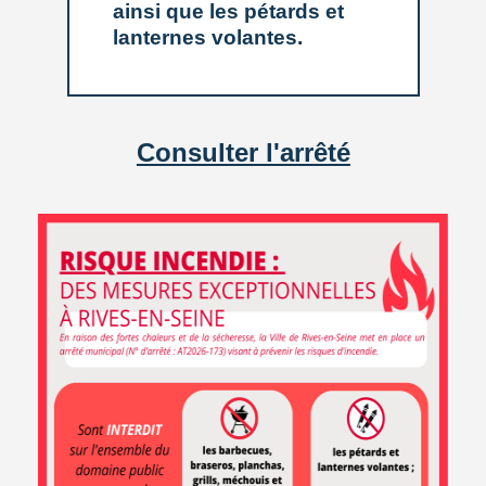
pourrait avoir lieu avant la fin 2025
étant donné que cette
ainsi que les pétards et
initiative solidaire rend vraiment un grand service aux
lanternes volantes.
habitants, en allant à leur domicile.
Consulter l'arrêté
ARTICLE PUBLIÉ LE MERCREDI 26 MARS 2025
EN 1 CLIC