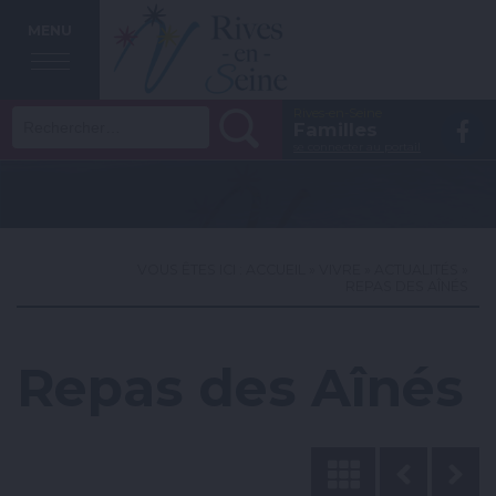
MENU
Rechercher :
Rives-en-Seine
Vo
Familles
se connecter au portail
la
p
F
VOUS ÊTES ICI :
ACCUEIL
»
VIVRE
»
ACTUALITÉS
»
REPAS DES AÎNÉS
Repas des Aînés