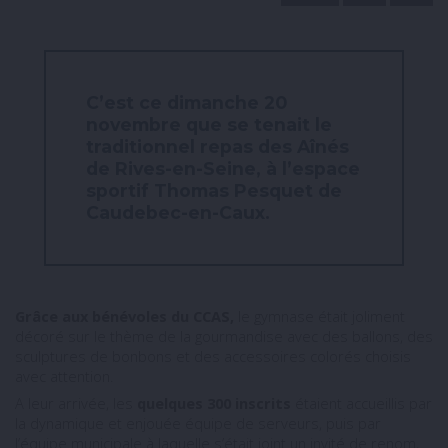
C’est ce dimanche 20
novembre que se tenait le
traditionnel repas des Aînés
de Rives-en-Seine, à l’espace
sportif Thomas Pesquet de
Caudebec-en-Caux.
Grâce aux bénévoles du CCAS,
le gymnase était joliment
décoré sur le thème de la gourmandise avec des ballons, des
sculptures de bonbons et des accessoires colorés choisis
avec attention.
A leur arrivée, les
quelques 300 inscrits
étaient accueillis par
la dynamique et enjouée équipe de serveurs, puis par
l’équipe municipale à laquelle s’était joint un invité de renom,