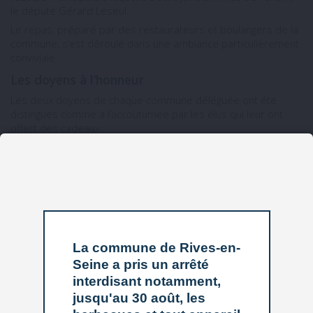
le député Gérard Leseul.
Le repas, préparé par des restaurateurs et boulangers de la
commune, s’est déroulé dans une ambiance particulièrement
conviviale.
Les doyens à l’honneur
Les deux doyens de chaque commune déléguée ont été
distingués comme à l’accoutumée par les élus qui leur ont
offert des cadeaux :
– Gisèle Craquelin et Louis Guillemard à Villequier
– Jacqueline Pesquet et Claude Hénin à Caudebec
– Thérèse Benard et Jean Letournel à Saint Wandrille-Rançon
Des animations appréciées
Dans l’après-midi, grâce aux chanteurs, au couple de
danseurs professionnels invités pour faire le show et à la
La commune de Rives-en-
cabine photo installée pour offrir un cliché à chaque convive,
Seine a pris un arrêté
tout le monde s’est beaucoup amusé.
interdisant notamment,
jusqu'au 30 août, les