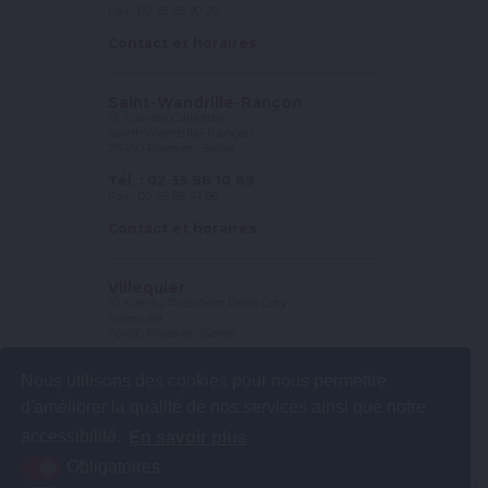
Fax : 02 35 95 90 26
Contact et horaires
Saint-Wandrille-Rançon
15, rue des Caillettes
Saint-Wandrille-Rançon
76490 Rives-en-Seine
Tél. : 02 35 96 10 89
Fax : 02 35 96 41 96
Contact et horaires
Villequier
10, rue du Président René Coty
Villequier
76490 Rives-en-Seine
Tél. : 02 35 56 78 25
Nous utilisons des cookies pour nous permettre
Fax : 02 35 56 56 56
d'améliorer la qualité de nos services ainsi que notre
Contact et horaires
accessibilité.
En savoir plus
Obligatoires