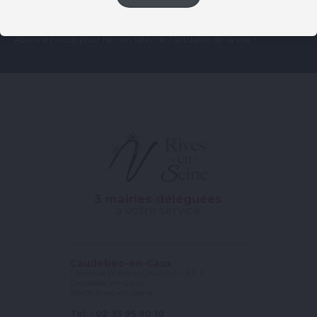
Abonnez-vous pour ne rien rater de l’actualité de la ville !
3 mairies déléguées
à votre service
Caudebec-en-Caux
1 Avenue Winston Churchill - BP 3
Caudebec-en-Caux
76490 Rives-en-Seine
Tél. : 02 35 95 90 10