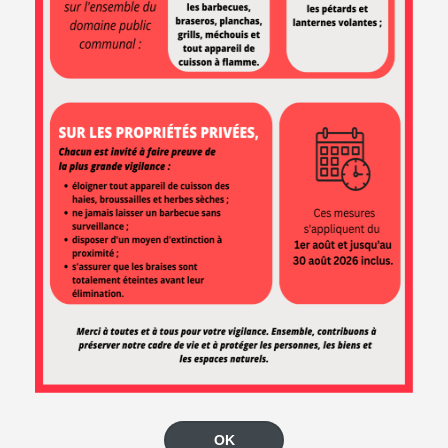
EN 1 CLIC
Démarches
Marchés
Carte
en ligne
publics
interactive
Le marché
Agenda
du samedi
NEWSLETTER
OK