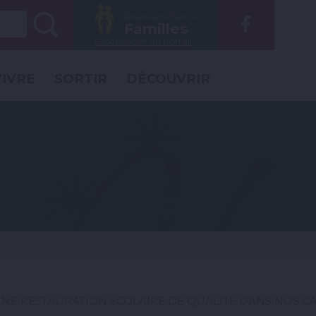
Rechercher :
Rives-en-Seine
Voir
Familles
la
se connecter au portail
page
VIVRE
SORTIR
DÉCOUVRIR
Faceb
UNE RESTAURATION SCOLAIRE DE QUALITÉ DANS NOS CA