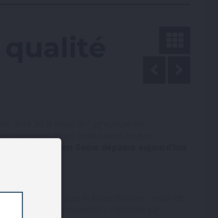
 qualité
é, dont 20 % issus de l’agriculture bio.
’environnement et les producteurs locaux.
uration, Rives-en-Seine dépasse aujourd’hui
logique !
mmune, des élus dont le Maire Bastien Coriton et
la journée « portes ouvertes » organisée par