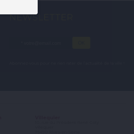
NEWSLETTER
Abonnez-vous pour ne rien rater de l’actualité de la ville !
n
Villequier
10, rue du Président René Coty
Villequier
76490 Rives-en-Seine