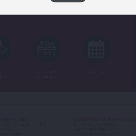
te
Le marché
Agenda
tive
du samedi
c-en-Caux
Saint-Wandrille-Ranço
nston Churchill - BP 3
15, rue des Caillettes
en-Caux
Saint-Wandrille-Rançon
s-en-Seine
76490 Rives-en-Seine