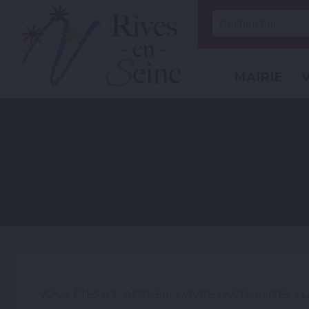
MAIRIE
VOUS ÊTES ICI :
ACCUEIL
»
VIVRE
»
ACTUALITÉS
» 