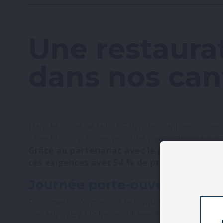
Une restaurat
dans nos cant
Dans le cadre de la loi EGAlim, les cantines doiven
Objectif : offrir aux enfants une alimentation plu
Grâce au partenariat avec le prestataire de
ces exigences avec 54 % de produits durables 
Journée porte-ouverte chez
Pour mieux comprendre le travail réalisé derrière
son Adjointe à l’Enfance, Hélène Aubry, mais aussi 