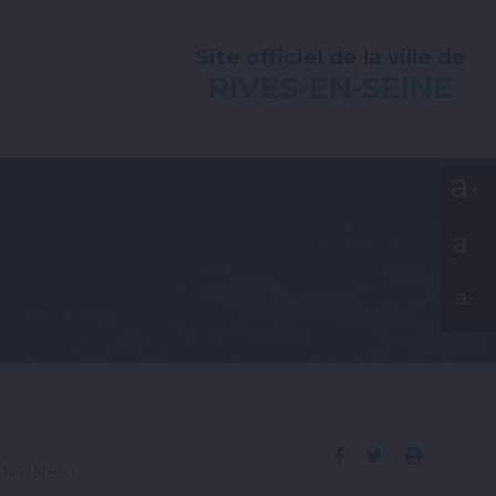
Site officiel de la ville de
RIVES-EN-SEINE
ook
Partager
Partager
Imprime
NTINES !
sur
sur
la
Facebook
Twitter
page