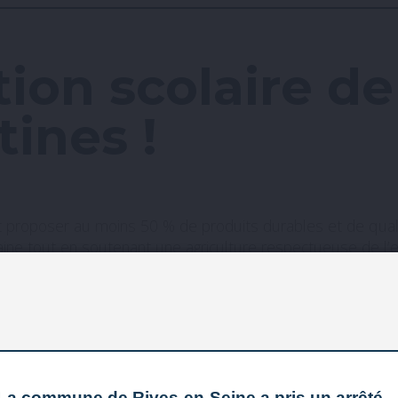
ion scolaire de
ines !
t proposer au moins 50 % de produits durables et de qualit
s saine tout en soutenant une agriculture respectueuse de l
 la cantine de nos écoles publiques, Newrest Resta
et de qualité, dont 23 % issus de l’agriculture bio
 un fournisseur
 chaque repas servi aux enfants, plusieurs agents de la co
des parents d’élèves ont participé ce mercredi 17 juin, à 
La commune de Rives-en-Seine a pris un arrêté