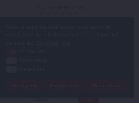
Tél. : 02 35 56 78 25
Fax : 02 35 56 56 56
Contact et horaires
Nous utilisons des cookies pour nous permettre
d'améliorer la qualité de nos services ainsi que notre
accessibilité.
En savoir plus
Obligatoires
Fonctionnels
Statistiques
Sauvegarder
Accepter tout
Refuser tout