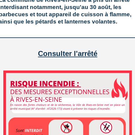
 des Roques, fournisseur de viande bovine herbager pour l
interdisant notamment, jusqu'au 30 août, les
taient présents pour échanger, offrir des dégustat
barbecues et tout appareil de cuisson à flamme,
e et aux ATSEM pour leur intérêt pour les enjeux de l’alime
ainsi que les pétards et lanternes volantes.
Consulter l'arrêté