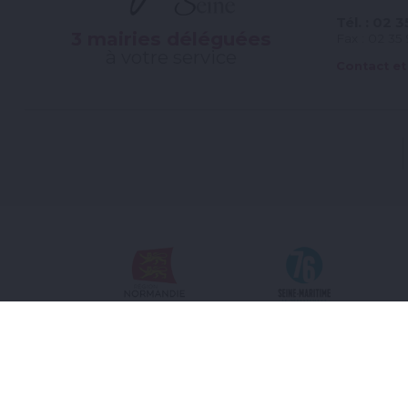
Tél. : 02 
3 mairies déléguées
Fax : 02 35
à votre service
Contact et