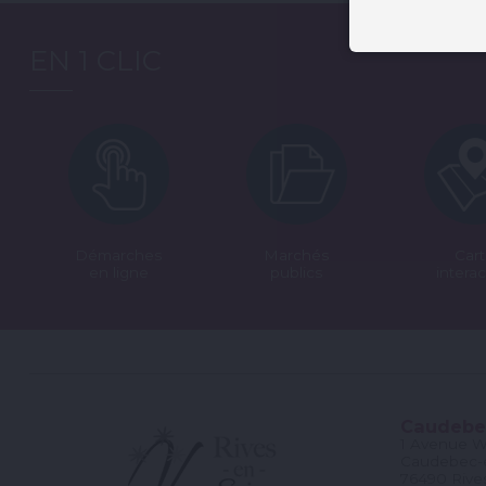
EN 1 CLIC
Démarches
Marchés
Car
en ligne
publics
interac
Caudebe
1 Avenue Wi
Caudebec-
76490 Rive