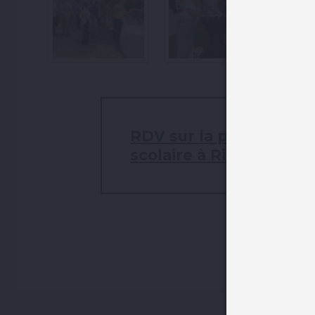
RDV sur la page dédiée 
scolaire à Rives-en-Sei