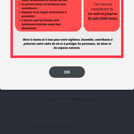
Abonnez-vous pour ne rien rater de l’actualité de la ville !
OK
3 mairies déléguées
à votre service
Caudebec-en-Caux
1 Avenue Winston Churchill - BP 3