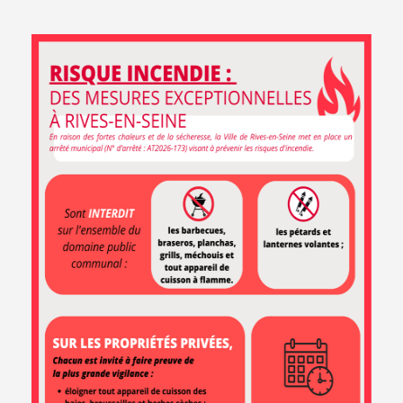
EN 1 CLIC
Démarches
Marchés
Carte
en ligne
publics
interactive
Le marché
Agenda
du samedi
NEWSLETTER