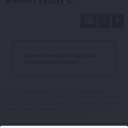
Sapeur-pompier volontaire,
pourquoi pas vous ?
Le Centre d’Incendie et de Secours de Caudebec-en-
Caux/Rives-en-Seine recherche des hommes et des femmes
âgés d’au moins 17 ans, motivés pour s’engager en tant que
sapeur-pompier volontaire, et résidant à un délai de
maximum 8 minutes autour de la caserne.
Si vous vous posez la question « pourquoi pas moi », n’hésitez
pas à contacter le chef de centre, Bernard Delalandre, qui