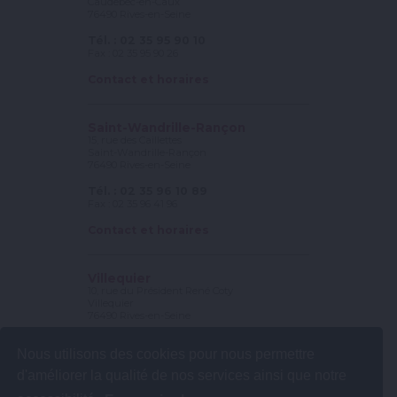
Caudebec-en-Caux
76490 Rives-en-Seine
Tél. : 02 35 95 90 10
Fax : 02 35 95 90 26
Contact et horaires
Saint-Wandrille-Rançon
15, rue des Caillettes
Saint-Wandrille-Rançon
76490 Rives-en-Seine
Tél. : 02 35 96 10 89
Fax : 02 35 96 41 96
Contact et horaires
Villequier
10, rue du Président René Coty
Villequier
76490 Rives-en-Seine
Tél. : 02 35 56 78 25
Nous utilisons des cookies pour nous permettre
Fax : 02 35 56 56 56
d'améliorer la qualité de nos services ainsi que notre
Contact et horaires