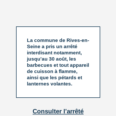
vous expliquera ce qu’implique, ou pas, l’engagement, et
comment vous pourriez aider l’équipe en fonction de vos
capacités et disponibilités :
06 38 99 68 07 ou
bernard.delalandre@sdis76.fr
La commune de Rives-en-
Seine a pris un arrêté
interdisant notamment,
jusqu'au 30 août, les
barbecues et tout appareil
de cuisson à flamme,
ainsi que les pétards et
lanternes volantes.
Consulter l'arrêté
ARTICLE PUBLIÉ LE MARDI 28 JANVIER 2025