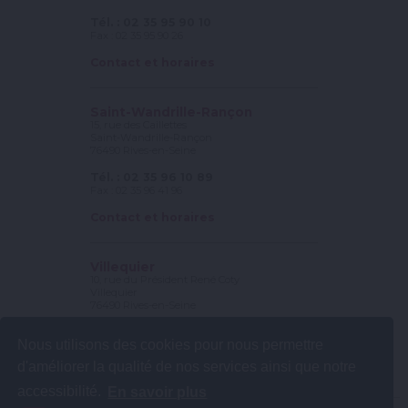
Tél. : 02 35 95 90 10
Fax : 02 35 95 90 26
Contact et horaires
Saint-Wandrille-Rançon
15, rue des Caillettes
Saint-Wandrille-Rançon
76490 Rives-en-Seine
Tél. : 02 35 96 10 89
Fax : 02 35 96 41 96
Contact et horaires
Villequier
10, rue du Président René Coty
Villequier
76490 Rives-en-Seine
Tél. : 02 35 56 78 25
Nous utilisons des cookies pour nous permettre
Fax : 02 35 56 56 56
d'améliorer la qualité de nos services ainsi que notre
Contact et horaires
accessibilité.
En savoir plus