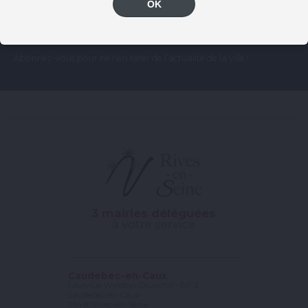
OK
Abonnez-vous pour ne rien rater de l’actualité de la ville !
3 mairies déléguées
à votre service
Caudebec-en-Caux
1 Avenue Winston Churchill - BP 3
Caudebec-en-Caux
76490 Rives-en-Seine