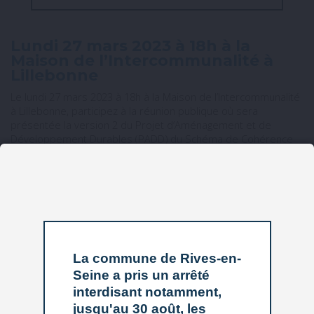
Lundi 27 mars 2023 à 18h à la
Maison de l’Intercommunalité à
Lillebonne
Le lundi 27 mars 2023 à 18h à la Maison de l’Intercommunalité
à Lillebonne, participez à la réunion publique où sera
présentée la version 2 du Projet d’Aménagement et de
Développement Durables (PADD) du Schéma de Cohérence
Territoriale, en présence de Patrick Pesquet, Vice-Président
en charge de la planification, de l’urbanisme et de
l’aménagement de Caux Seine agglo.
Cette troisième réunion publique vient à la suite des
orientations débattues par les élus de l’agglomération en
conseil communautaire le 8 novembre 2022.
La commune de Rives-en-
Seine a pris un arrêté
interdisant notamment,
jusqu'au 30 août, les