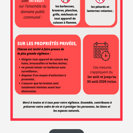
EN 1 CLIC
Démarches
Marchés
Carte
en ligne
publics
interactive
Le marché
Agenda
du samedi
NEWSLETTER