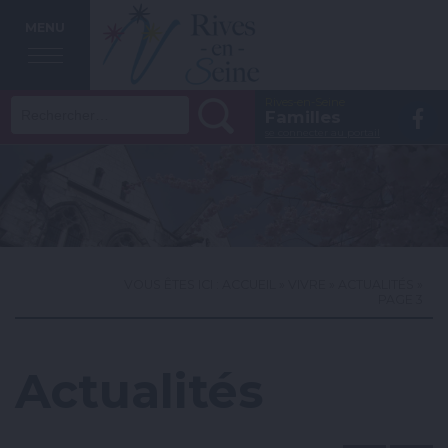
MENU
Rechercher :
Rives-en-Seine
Vo
Familles
se connecter au portail
la
p
F
VOUS ÊTES ICI :
ACCUEIL
»
VIVRE
»
ACTUALITÉS
»
PAGE 3
Actualités