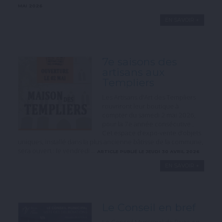
MAI 2026
EN SAVOIR +
7e saisons des
artisans aux
Templiers
Les Artisans d'Art des Templiers
rouvriront leur boutique à
compter du samedi 2 mai 2026,
pour la 7e année consécutive .
Cet espace d’expo-vente d’objets
uniques, installé dans la plus ancienne bâtisse de la commune,
sera ouvert : le vendredi ...
ARTICLE PUBLIÉ LE JEUDI 30 AVRIL 2026
EN SAVOIR +
Le Conseil en bref