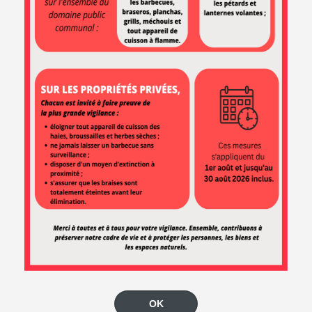
en-Seine va procéder au
renouvellement du Conseil
Citoyen Participatif (CCP), comme prévu dans la charte de ce
dernier à l’occasion ...
ARTICLE PUBLIÉ LE MARDI 14 AVRIL 2026
EN SAVOIR +
Point sur le
chantier de la
RD982
En ce début avril 2026, le chantier
de la RD982 progresse
conformément au calendrier
prévu. Les travaux de
requalification de la RD982 et de
création d’une voie verte dans la traversée de Rives-en-Seine
avancent dans de très bonnes conditions. Les ...
ARTICLE PUBLIÉ
LE MARDI 14 AVRIL 2026
EN SAVOIR +
OK