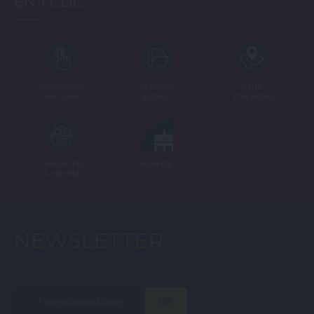
EN 1 CLIC
Démarches
Marchés
Carte
en ligne
publics
interactive
Le marché
Agenda
du samedi
NEWSLETTER