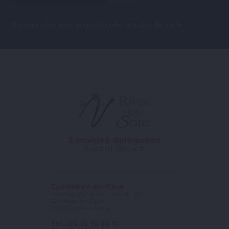
Abonnez-vous pour ne rien rater de l’actualité de la ville !
3 mairies déléguées
à votre service
Caudebec-en-Caux
1 Avenue Winston Churchill - BP 3
Caudebec-en-Caux
76490 Rives-en-Seine
Tél. : 02 35 95 90 10