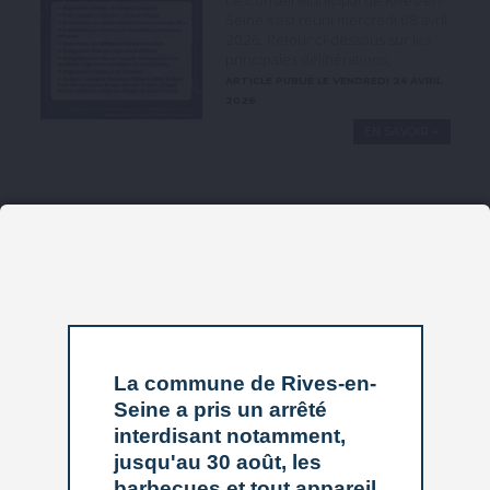
Le Conseil Municipal de Rives-en-
Seine s’est réuni mercredi 08 avril
2026. Retour ci-dessous sur les
principales délibérations, ...
ARTICLE PUBLIÉ LE VENDREDI 24 AVRIL
2026
EN SAVOIR +
Inscriptions au
Voyage des Aînés
Le Centre Communal d’Action
Sociale de Rives-en-Seine lance
les inscriptions à son Voyage des
Aînés 2026. Tous les habitants de
65 ans et plus sont invités à
participer. Cette sortie, qui permet
La commune de Rives-en-
de se retrouver dans un cadre différent et de découvrir ...
Seine a pris un arrêté
ARTICLE PUBLIÉ LE VENDREDI 17 AVRIL 2026
interdisant notamment,
EN SAVOIR +
jusqu'au 30 août, les
barbecues et tout appareil