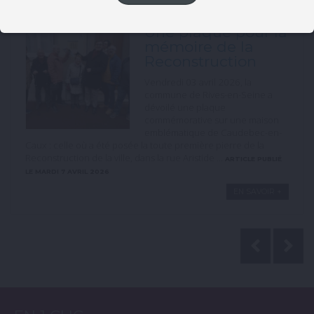
Une plaque pour la
mémoire de la
Reconstruction
Vendredi 03 avril 2026, la
commune de Rives-en-Seine a
dévoilé une plaque
commémorative sur une maison
emblématique de Caudebec-en-
Caux : celle où a été posée la toute première pierre de la
Reconstruction de la ville, dans la rue Aristide ...
ARTICLE PUBLIÉ
LE MARDI 7 AVRIL 2026
EN SAVOIR +