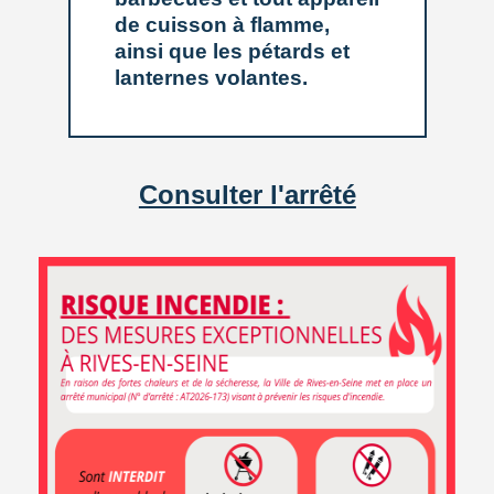
de cuisson à flamme,
Opération « 1 école
ainsi que les pétards et
/ 1 table »
lanternes volantes.
Entre le 23 mars et le 10 avril,
l’école de Saint Wandrille-Rançon
a participé au challenge sportif « 1
école / 1 table », organisé par la
Fédération Française de Tennis
Consulter l'arrêté
de Table. L’objectif de cette
initiative est de favoriser la pratique du ...
ARTICLE PUBLIÉ LE
VENDREDI 17 AVRIL 2026
EN SAVOIR +
Intégrez le Conseil
Citoyen Participatif
APPEL À CANDIDATURE
RENOUVELLEMENT DU CONSEIL
CITOYEN PARTICIPATIF DE RIVES-
EN-SEINE La commune de Rives-