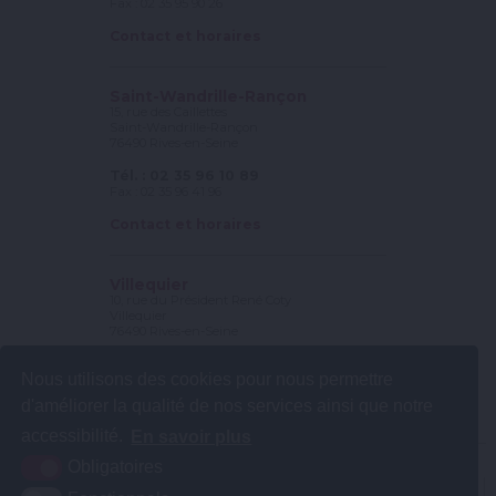
Fax : 02 35 95 90 26
Contact et horaires
Saint-Wandrille-Rançon
15, rue des Caillettes
Saint-Wandrille-Rançon
76490 Rives-en-Seine
Tél. : 02 35 96 10 89
Fax : 02 35 96 41 96
Contact et horaires
Villequier
10, rue du Président René Coty
Villequier
76490 Rives-en-Seine
Tél. : 02 35 56 78 25
Nous utilisons des cookies pour nous permettre
Fax : 02 35 56 56 56
d'améliorer la qualité de nos services ainsi que notre
Contact et horaires
accessibilité.
En savoir plus
Obligatoires
Plan du site
Mentions légales
Accessibilité