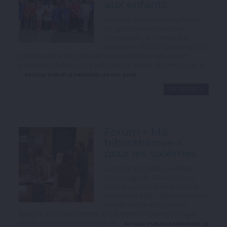
aux enfants
Face à la disparition progressive
des générations d’anciens
combattants, la commune a
entamé en 2023 un processus de
transmission entre générations en amplifiant ses actions
auprès des enfants pour préserver le devoir de mémoire et la
...
ARTICLE PUBLIÉ LE MERCREDI 20 MAI 2026
EN SAVOIR +
Forum « Ma
bibliothèque »
pour les sixièmes
Lundi 18 mai 2026, le collège
Victor Hugo de Caudebec-en-
Caux accueillait la 4e édition du
forum « Ma Bibli ». Désormais bien
installé dans le programme
éducatif de l’établissement, cet événement permet chaque
année aux élèves de sixième de ...
ARTICLE PUBLIÉ LE MERCREDI 20