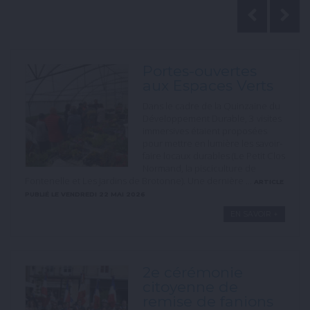
Portes-ouvertes
aux Espaces Verts
Dans le cadre de la Quinzaine du
Développement Durable, 3 visites
immersives étaient proposées
pour mettre en lumière les savoir-
faire locaux durables (Le Petit Clos
Normand, la pisciculture de
Fontenelle et Les Jardins de Brotonne). Une dernière ...
ARTICLE
PUBLIÉ LE VENDREDI 22 MAI 2026
EN SAVOIR +
2e cérémonie
citoyenne de
remise de fanions